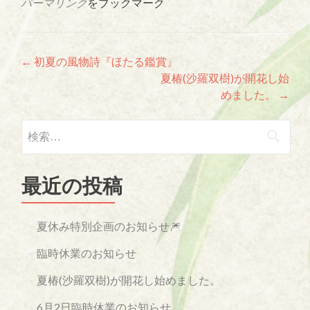
パーマリンク
をブックマーク
投稿ナビゲーション
←
初夏の風物詩『ほたる鑑賞』
夏椿(沙羅双樹)が開花し始
めました。
→
検索:
最近の投稿
夏休み特別企画のお知らせ🎆
臨時休業のお知らせ
夏椿(沙羅双樹)が開花し始めました。
6月2日臨時休業のお知らせ