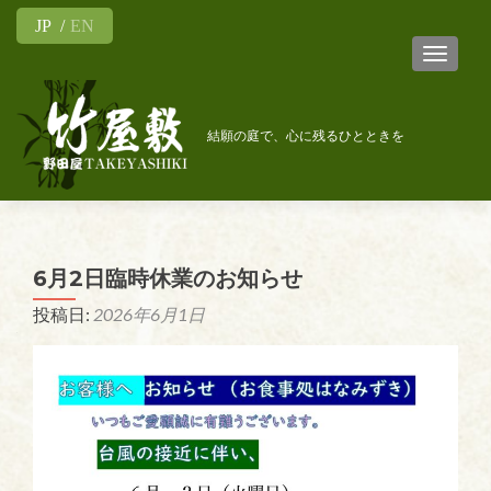
JP
EN
ナビゲ
結願の庭で、心に残るひとときを
6月2日臨時休業のお知らせ
投稿日:
2026年6月1日